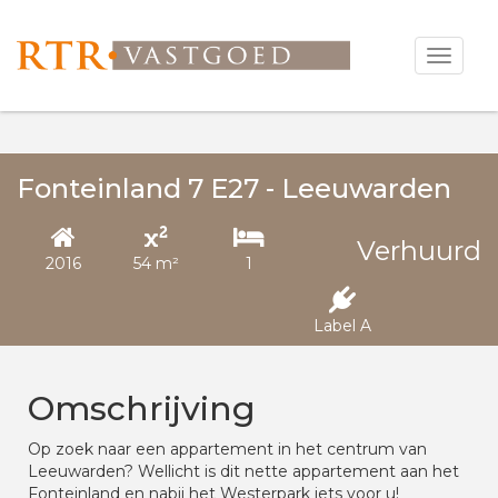
Open
menu
Alle Media
Fonteinland 7 E27 - Leeuwarden
Verhuurd
2016
54 m²
1
Label A
Omschrijving
Op zoek naar een appartement in het centrum van
Leeuwarden? Wellicht is dit nette appartement aan het
Fonteinland en nabij het Westerpark iets voor u!