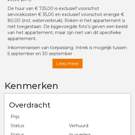
De huur van € 725,00 is exclusief voorschot
servicekosten € 35,00 en exclusief voorschot energie €
80,00 (incl. waterverbruik). Roken in het appartement is
niet toegestaan. De bijgevoegde foto’s geven een beeld
van het appartement, maar zijn niet van dit specifieke
appartement.
Inkomenseisen van toepassing. Intrek is mogelijk tussen
5 september en 30 september
Interesse? Laat het ons weten via mail
Lees meer
info@rtrvastgoed.nl
.
Kenmerken
Overdracht
Prijs
Status
Verhuurd
Status
In overleg